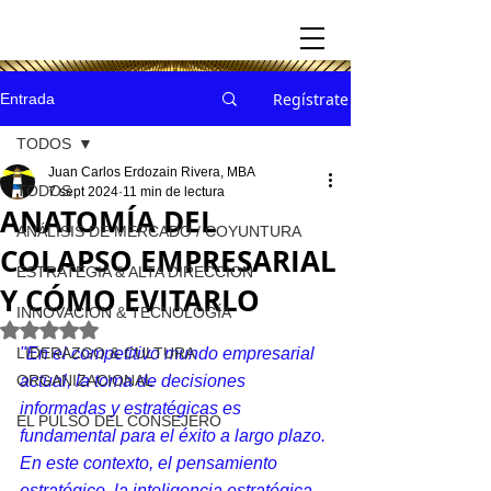
Regístrate
Entrada
TODOS
Juan Carlos Erdozain Rivera, MBA
TODOS
7 sept 2024
11 min de lectura
ANATOMÍA DEL
ANÁLISIS DE MERCADO / COYUNTURA
COLAPSO EMPRESARIAL
ESTRATEGIA & ALTA DIRECCION
Y CÓMO EVITARLO
INNOVACION & TECNOLOGÍA
Obtuvo NaN de 5 estrellas.
LIDERAZGO & CULTURA
"En el competitivo mundo empresarial 
ORGANIZACIONAL
actual, la toma de decisiones 
informadas y estratégicas es 
EL PULSO DEL CONSEJERO
fundamental para el éxito a largo plazo. 
En este contexto, el pensamiento 
estratégico, la inteligencia estratégica, 