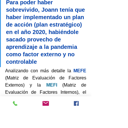
Para poder haber 
sobrevivido, Joann tenía que 
haber implementado un plan 
de acción (plan estratégico) 
en el año 2020, habiéndole 
sacado provecho de 
aprendizaje a la pandemia 
como factor externo y no 
controlable
Analizando con más detalle la 
MEFE
(Matriz de Evaluación de Factores 
Externos) y la 
MEFI
 (Matriz de 
Evaluación de Factores Internos), el 
punto a seguir en el año 2020 (si es que 
le hubiesen dado los tiempos a Joann, 
ya que en este año 2025 ya era muy 
tarde), es descrito a continuación a 
través de un 
ANÁLISIS CAME
: