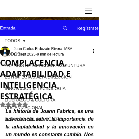
Regístrate
Entrada
TODOS
Juan Carlos Erdozain Rivera, MBA
TODOS
17 sept 2025
9 min de lectura
COMPLACENCIA,
ANÁLISIS DE MERCADO / COYUNTURA
ADAPTABILIDAD E
ESTRATEGIA & ALTA DIRECCION
INTELIGENCIA
INNOVACION & TECNOLOGÍA
ESTRATÉGICA
LIDERAZGO & CULTURA
Obtuvo NaN de 5 estrellas.
ORGANIZACIONAL
La historia de Joann Fabrics, es una 
advertencia sobre la importancia de 
EL PULSO DEL CONSEJERO
la adaptabilidad y la innovación en 
un mundo en constante cambio. Nos 