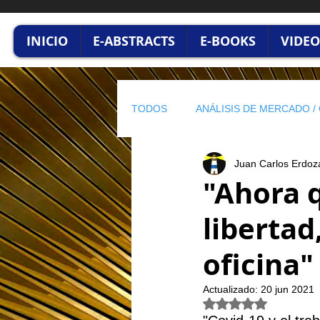
INICIO
E-ABSTRACTS
E-BOOKS
VIDEO
TODOS
ANÁLISIS DE MERCADO 
Juan Carlos Erdoz
INNOVACION & TECNOLOGÍA
"Ahora 
libertad
EL PULSO DEL CONSEJERO
oficina"
Actualizado:
20 jun 2021
Obtuvo NaN de 5 est