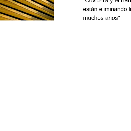
"Covid-19 y el tr
están eliminando l
muchos años"