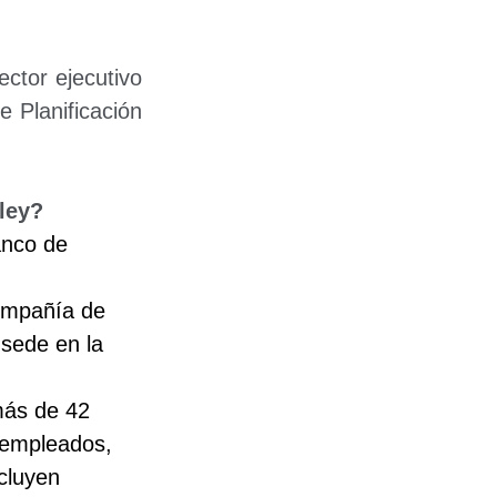
ctor ejecutivo 
 Planificación 
ley?
nco de 
ompañía de 
 sede en la 
más de 42 
 empleados, 
ncluyen 