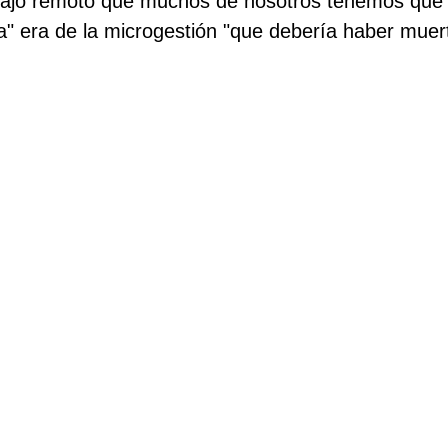
abajo remoto que muchos de nosotros tenemos que
a" era de la microgestión "que debería haber muer