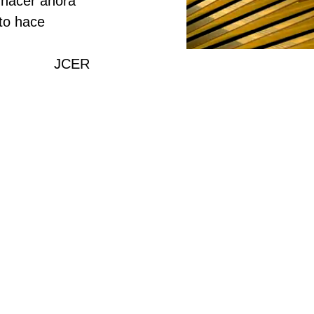
 hacer ahora 
to hace 
JCER