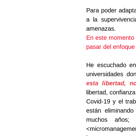
Para poder adapta
a la supervivenci
amenazas. 
En este momento l
pasar del enfoque
He escuchado en 
universidades do
esta libertad, n
libertad, confianz
Covid-19 y el tr
están eliminando
muchos años; 
<micromanagement