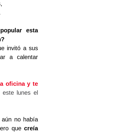
, 
. 
opular esta 
n?
 invitó a sus 
ar a calentar 
 oficina y te 
este lunes el 
 aún no había 
pero que 
creía 