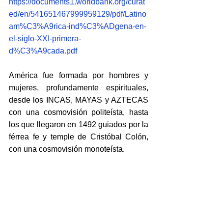
https://documents1.worldbank.org/curat
ed/en/541651467999959129/pdf/Latino
am%C3%A9rica-ind%C3%ADgena-en-
el-siglo-XXI-primera-
d%C3%A9cada.pdf
América fue formada por hombres y 
mujeres, profundamente espirituales, 
desde los INCAS, MAYAS y AZTECAS 
con una cosmovisión politeísta, hasta 
los que llegaron en 1492 guiados por la 
férrea fe y temple de Cristóbal Colón, 
con una cosmovisión monoteísta.