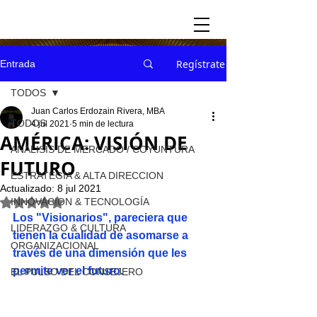
Regístrate
Entrada
TODOS
Juan Carlos Erdozain Rivera, MBA
TODOS
4 jul 2021
5 min de lectura
AMÉRICA: VISIÓN DE
ANÁLISIS DE MERCADO / COYUNTURA
FUTURO
ESTRATEGIA & ALTA DIRECCION
Actualizado:
8 jul 2021
INNOVACION & TECNOLOGÍA
Obtuvo NaN de 5 estrellas.
Los "Visionarios", pareciera que 
LIDERAZGO & CULTURA
tienen la cualidad de asomarse a 
ORGANIZACIONAL
través de una dimensión que les 
permite ver el futuro.
EL PULSO DEL CONSEJERO