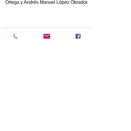
Ortega y Andrés Manuel López Obrador.
c)
Un Nuevo Orden Mundial,
 que 
inició hace alrededor de 35 años, 
debido a la Información y 
Comunicación, que “Mundializó” a 
nuestro planeta, provocó entre otras 
cosas la caída del Muro de Berlín y de 
la Unión Soviética; este nuevo orden 
mundial esta siendo  acelerado por la 
pandemia.
d)
Reconfiguración de países, 