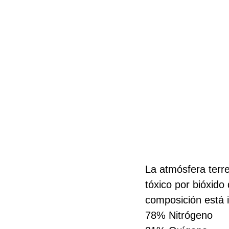
La atmósfera terr
tóxico por bióxido
composición está 
78% Nitrógeno 