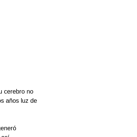
u cerebro no 
os años luz de 
generó 