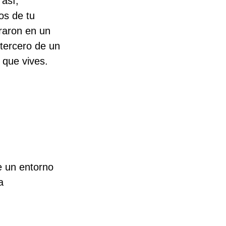
así, 
os de tu 
raron en un 
 tercero de un 
n que vives.
e un entorno 
a 