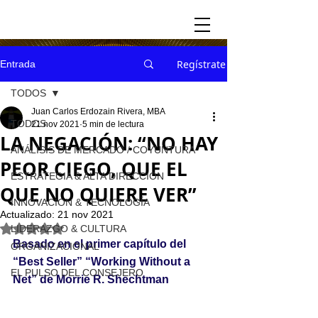
Regístrate
Entrada
TODOS
Juan Carlos Erdozain Rivera, MBA
TODOS
21 nov 2021
5 min de lectura
LA NEGACIÓN: “NO HAY
ANÁLISIS DE MERCADO / COYUNTURA
PEOR CIEGO, QUE EL
ESTRATEGIA & ALTA DIRECCION
QUE NO QUIERE VER”
INNOVACION & TECNOLOGÍA
Actualizado:
21 nov 2021
Obtuvo NaN de 5 estrellas.
LIDERAZGO & CULTURA
Basado en el primer capítulo del 
ORGANIZACIONAL
“Best Seller” “Working Without a 
EL PULSO DEL CONSEJERO
Net” de Morrie R. Shechtman