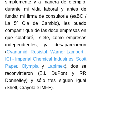
simplemente y a manera de ejemplo, 
durante mi vida laboral y antes de 
fundar mi firma de consultoría (eaBC / 
La 5ª Ola de Cambio), les puedo 
compartir que de las doce empresas en 
que colaboré,  siete, como empresas 
independientes, ya desaparecieron 
(
Cyanamid
, 
Resistol
, 
Warner Lambert
 , 
ICI - Imperial Chemical Industries
, 
Scott 
Paper
, 
Olympia
 y 
Lapimex
), dos se 
reconvirtieron (E.I. DuPont y RR 
Donnelley) y sólo tres siguen igual 
(Shell, Crayola e IMEF).