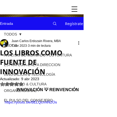
Regístrate
Entrada
TODOS
Juan Carlos Erdozain Rivera, MBA
TODOS
7 abr 2023
3 min de lectura
LOS LIBROS COMO
ANÁLISIS DE MERCADO / COYUNTURA
FUENTE DE
ESTRATEGIA & ALTA DIRECCION
INNOVACIÓN
INNOVACION & TECNOLOGÍA
Actualizado:
9 abr 2023
Obtuvo NaN de 5 estrellas.
LIDERAZGO & CULTURA
INNOVACIÓN 💡 REINVENCIÓN
ORGANIZACIONAL
EL PULSO DEL CONSEJERO
https://youtu.be/BELQcnNN2Os