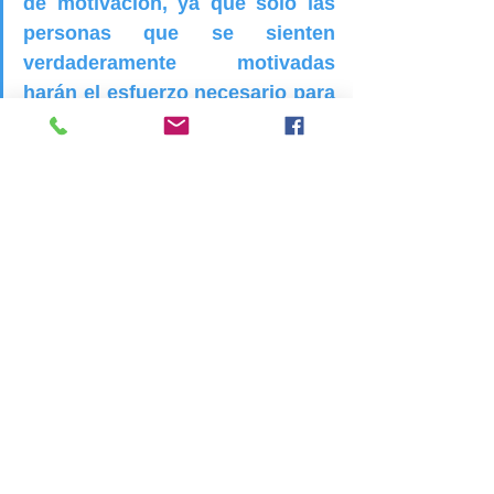
de motivación, ya que sólo las 
personas que se sienten 
verdaderamente motivadas 
harán el esfuerzo necesario para 
hacer aflorar lo que permanece 
oculto e inexplorado en su 
interior.
«El software mental se fabrica 
fundamentalmente a través de 
experiencias.»
Si quieres reinventarte, enfócate 
en lo que quieres y no en lo que 
temes.
Podemos concluir diciendo que 
una muy buena fuente de 