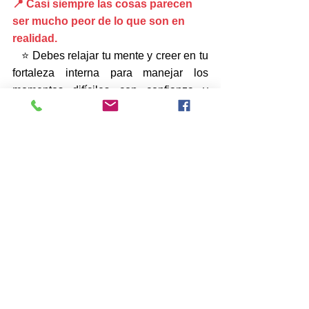
📍 Casi siempre las cosas parecen 
ser mucho peor de lo que son en 
realidad.
   ⭐ Debes relajar tu mente y creer en tu 
fortaleza interna para manejar los 
momentos difíciles con confianza y 
éxito.
   ⭐ Una vida fácil y cómoda no crea 
carácter; la adversidad sí; lo que 
importa es la manera en que reaccionas 
a tu entorno.
⭐Tu entorno está compuesto por 