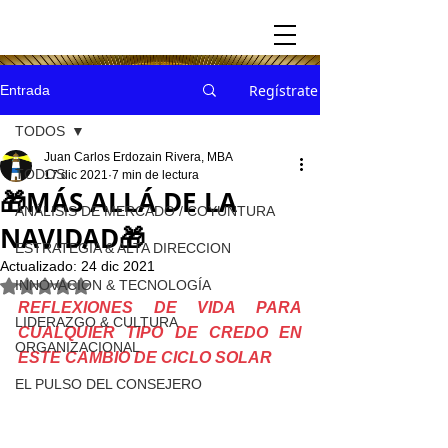
Regístrate
Entrada
TODOS
Juan Carlos Erdozain Rivera, MBA
TODOS
17 dic 2021
7 min de lectura
🎁MÁS ALLÁ DE LA
ANÁLISIS DE MERCADO / COYUNTURA
NAVIDAD🎁
ESTRATEGIA & ALTA DIRECCION
Actualizado:
24 dic 2021
INNOVACION & TECNOLOGÍA
Obtuvo NaN de 5 estrellas.
REFLEXIONES DE VIDA PARA 
LIDERAZGO & CULTURA
CUALQUIER TIPO DE CREDO EN 
ORGANIZACIONAL
ESTE CAMBIO DE CICLO SOLAR
EL PULSO DEL CONSEJERO