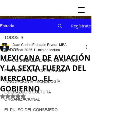
Regístrate
Entrada
TODOS
Juan Carlos Erdozain Rivera, MBA
TODOS
31 mar 2025
11 min de lectura
MEXICANA DE AVIACIÓN
ANÁLISIS DE MERCADO / COYUNTURA
Y LA SEXTA FUERZA DEL
ESTRATEGIA & ALTA DIRECCION
MERCADO...EL
INNOVACION & TECNOLOGÍA
GOBIERNO
LIDERAZGO & CULTURA
Obtuvo NaN de 5 estrellas.
ORGANIZACIONAL
EL PULSO DEL CONSEJERO