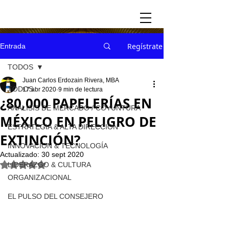
Regístrate
Entrada
TODOS
Juan Carlos Erdozain Rivera, MBA
TODOS
17 abr 2020
9 min de lectura
¿80,000 PAPELERÍAS EN
ANÁLISIS DE MERCADO / COYUNTURA
MÉXICO EN PELIGRO DE
ESTRATEGIA & ALTA DIRECCION
EXTINCIÓN?
INNOVACION & TECNOLOGÍA
Actualizado:
30 sept 2020
Obtuvo NaN de 5 estrellas.
LIDERAZGO & CULTURA
ORGANIZACIONAL
EL PULSO DEL CONSEJERO