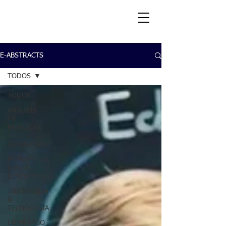
E-ABSTRACTS
TODOS
TODOS
ANÁLISIS
DE
MERCADO
/
COYUNTURA
ESTRATEGIA
& ALTA
DIRECCION
INNOVACION
&
TECNOLOGÍA
LIDERAZGO