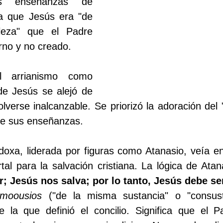
 enseñanzas de 
a que Jesús era "de 
leza" que el Padre 
rno y no creado.
l arrianismo como 
 de Jesús se alejó de 
lverse inalcanzable. Se priorizó la adoración del
 de sus enseñanzas.
doxa, liderada por figuras como Atanasio, veía en
l para la salvación cristiana. La lógica de Atan
r; Jesús nos salva; por lo tanto, Jesús debe se
moousios
 ("de la misma sustancia" o "consusta
e la que definió el concilio. Significa que el Pa