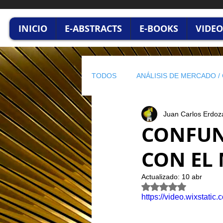
INICIO
E-ABSTRACTS
E-BOOKS
VIDEO
TODOS
ANÁLISIS DE MERCADO 
Juan Carlos Erdoz
INNOVACION & TECNOLOGÍA
CONFUN
CON EL
EL PULSO DEL CONSEJERO
Actualizado:
10 abr
Obtuvo NaN de 5 est
https://video.wixsta