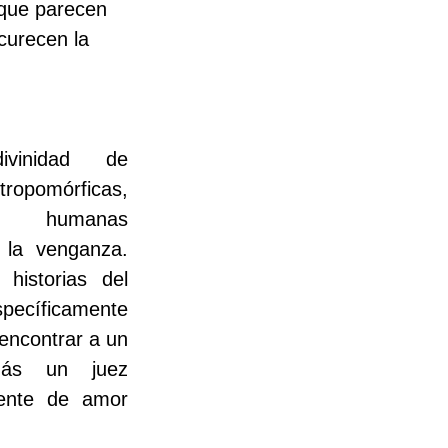
s que parecen 
curecen la 
inidad de 
opomórficas, 
es  humanas 
 la venganza. 
istorias del 
pecíficamente 
encontrar a un 
ás un juez 
ente de amor 