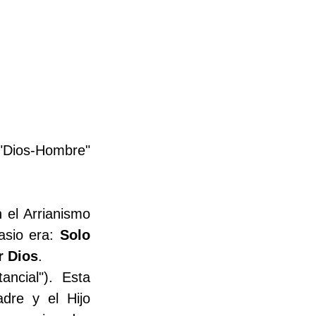
 "Dios-Hombre" 
 el Arrianismo 
asio era: 
Solo 
r Dios
.
ncial"). Esta 
dre y el Hijo 