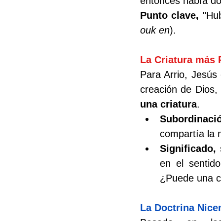
entonces había do
Punto clave, 
"Hub
ouk en
).
La Criatura más 
Para Arrio, Jesús 
una criatura
.
Subordinaci
compartía la 
Significado, 
en el sentid
¿Puede una cr
La Doctrina Nicen