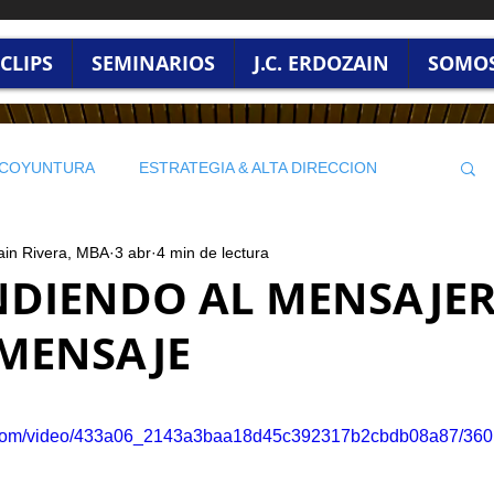
CLIPS
SEMINARIOS
J.C. ERDOZAIN
SOMO
/ COYUNTURA
ESTRATEGIA & ALTA DIRECCION
ain Rivera, MBA
3 abr
4 min de lectura
LIDERAZGO & CULTURA ORGANIZACIONAL
DIENDO AL MENSAJE
 MENSAJE
rellas.
tic.com/video/433a06_2143a3baa18d45c392317b2cbdb08a87/360