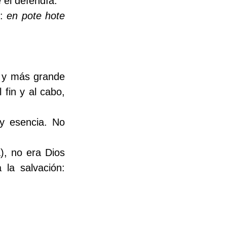
 él defendía.
: 
en pote hote 
a y más grande 
creación de Dios, a través de la cual Dios creó el universo. Pero, al fin y al cabo, 
y esencia. No 
, no era Dios 
la salvación: 