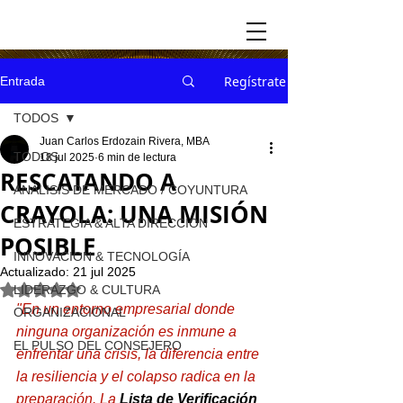
Regístrate
Entrada
TODOS
Juan Carlos Erdozain Rivera, MBA
TODOS
18 jul 2025
6 min de lectura
RESCATANDO A
ANÁLISIS DE MERCADO / COYUNTURA
CRAYOLA: UNA MISIÓN
ESTRATEGIA & ALTA DIRECCION
POSIBLE
INNOVACION & TECNOLOGÍA
Actualizado:
21 jul 2025
Obtuvo NaN de 5 estrellas.
LIDERAZGO & CULTURA
"En un entorno empresarial donde 
ORGANIZACIONAL
ninguna organización es inmune a 
EL PULSO DEL CONSEJERO
enfrentar una crisis, la diferencia entre 
la resiliencia y el colapso radica en la 
preparación. La 
Lista de Verificación 